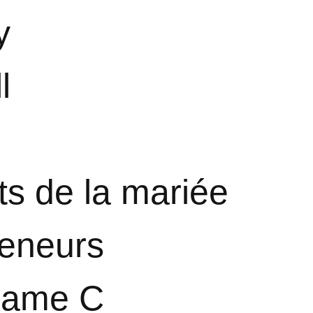
y
l
ts de la mariée
reneurs
dame C