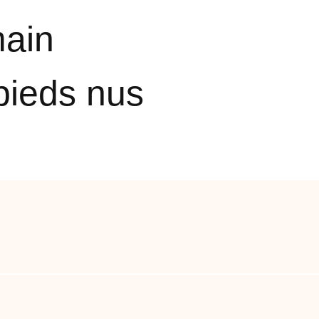
main
pieds nus