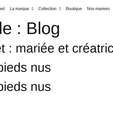
eil
La marque
Collection
Boutique
Nos mariees
le :
Blog
 : mariée et créatri
pieds nus
pieds nus