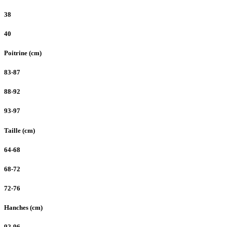
38
40
Poitrine (cm)
83-87
88-92
93-97
Taille (cm)
64-68
68-72
72-76
Hanches (cm)
92-96