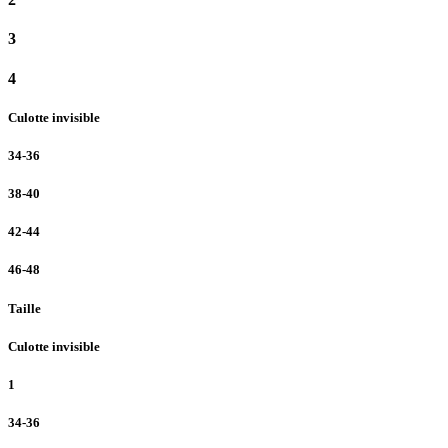
3
4
Culotte invisible
34-36
38-40
42-44
46-48
Taille
Culotte invisible
1
34-36