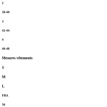
2
38-40
3
42-44
4
46-48
Mesures vêtements
S
M
L
FRA
36