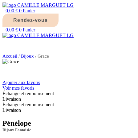
Aller
au
0,00
€
0
Panier
contenu
Rendez-vous
0,00
€
0
Panier
Accueil
/
Bijoux
/ Grace
Ajouter aux favoris
Voir mes favoris
Échange et renboursement
Livraison
Échange et renboursement
Livraison
Pénélope
Bijoux Fantaisie