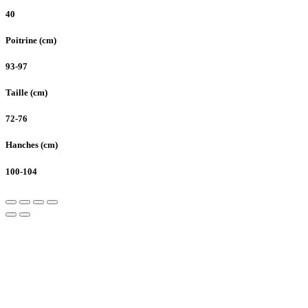
40
Poitrine (cm)
93-97
Taille (cm)
72-76
Hanches (cm)
100-104