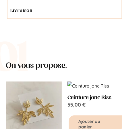
Livraison
01
On vous propose.
Ceinture jonc Riss
55,00
€
Ajouter au
panier